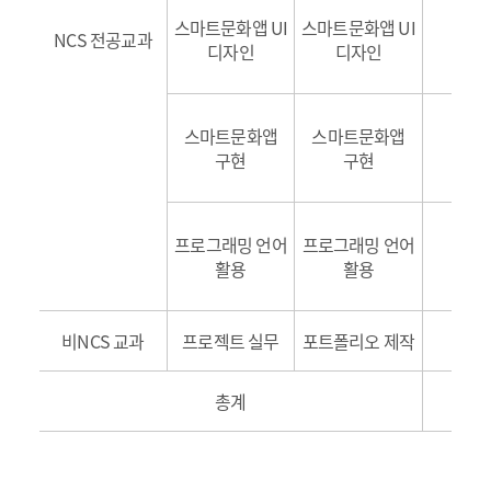
스마트문화앱 UI
스마트문화앱 UI
NCS 전공교과
4
디자인
디자인
스마트문화앱
스마트문화앱
7
구현
구현
프로그래밍 언어
프로그래밍 언어
4
활용
활용
비NCS 교과
프로젝트 실무
포트폴리오 제작
5
총계
4