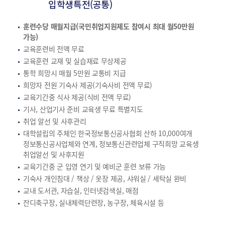
입학생특전(공통)
훈련수당 매월지급(국민취업지원제도 참여시 최대 월50만원
가능)
교육훈련비 전액 무료
교육훈련 교재 및 실습재료 무상제공
통학 희망시 매월 5만원 교통비 지급
희망자 전원 기숙사 제공(기숙사비 전액 무료)
교육기간중 식사 제공(식비 전액 무료)
기사, 산업기사 준비 교육생 무료 특별지도
취업 알선 및 사후관리
대학설립의 주체인 한국정보통신공사협회 산하 10,000여개
정보통신공사업체와 연계, 정보통신관련업체 구직희망 교육생
취업알선 및 사후지원
교육기간중 군 입영 연기 및 예비군 훈련 보류 가능
기숙사 개인침대 / 책상 / 옷장 제공, 샤워실 / 세탁실 완비
교내 도서관, 자습실, 인터넷검색실, 매점
잔디축구장, 실내체력단련장, 농구장, 체육시설 등