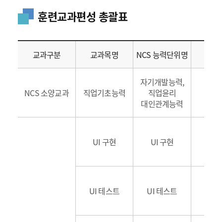
훈련교과편성 총괄표
교과구분
교과목명
NCS 능력단위명
시
자기개발능력,
NCS 소양교과
직업기초능력
직업윤리
2
대인관계능력
UI 구현
UI 구현
1
UI 테스트
UI 테스트
3